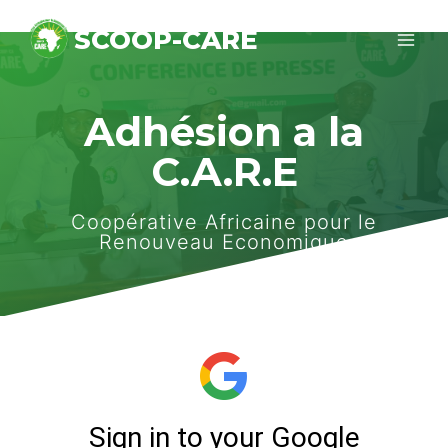
Skip
SCOOP-CARE
to
content
Adhésion a la
C.A.R.E
Coopérative Africaine pour le
Renouveau Economique