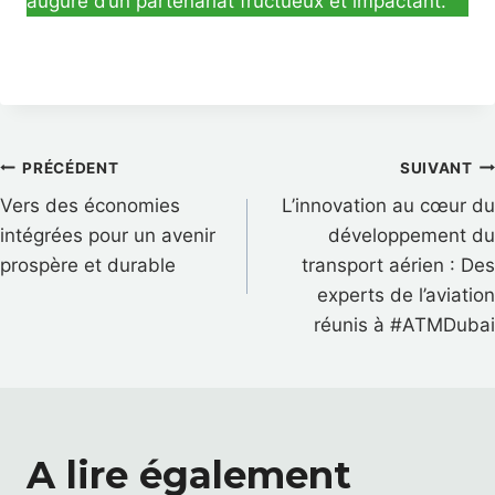
augure d’un partenariat fructueux et impactant.
Navigation
PRÉCÉDENT
SUIVANT
de
Vers des économies
L’innovation au cœur du
intégrées pour un avenir
développement du
l’article
prospère et durable
transport aérien : Des
experts de l’aviation
réunis à #ATMDubai
A lire également